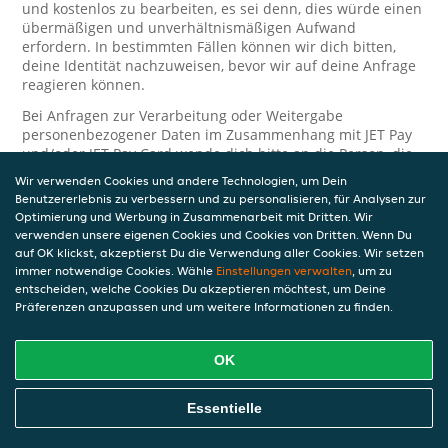
und kostenlos zu bearbeiten, es sei denn, dies würde einen
übermäßigen und unverhältnismäßigen Aufwand
erfordern. In bestimmten Fällen können wir dich bitten,
deine Identität nachzuweisen, bevor wir auf deine Anfrage
reagieren können.
Bei Anfragen zur Verarbeitung oder Weitergabe
personenbezogener Daten im Zusammenhang mit JET Pay
und/oder JET Pay Card wende dich bitte an die Person, die
dir das JET Pay-Guthaben gewährt (das kann dein
Wir verwenden Cookies und andere Technologien, um Dein
Arbeitgeber, Geschäftspartner usw. sein). Dies ist
Benutzererlebnis zu verbessern und zu personalisieren, für Analysen zur
erforderlich, da JET und die Person, die dir das Guthaben
Optimierung und Werbung in Zusammenarbeit mit Dritten. Wir
gewährt, eine separate Verantwortung für die Verarbeitung
verwenden unsere eigenen Cookies und Cookies von Dritten. Wenn Du
und den Schutz deiner personenbezogenen Daten haben.
auf OK klickst, akzeptierst Du die Verwendung aller Cookies. Wir setzen
immer notwendige Cookies. Wähle
Einstellungen verwalten
, um zu
Solltest du weitere Fragen oder Beschwerden in Bezug auf
entscheiden, welche Cookies Du akzeptieren möchtest, um Deine
die Verarbeitung deiner personenbezogenen Daten haben,
Präferenzen anzupassen und um weitere Informationen zu finden.
kontaktieren wir dich gerne. Wir würden uns auch über
Tipps oder Vorschläge zur Verbesserung unserer Erklärung
freuen.
OK
Sicherheit
Essentielle
JET nimmt den Schutz personenbezogener Daten sehr ernst