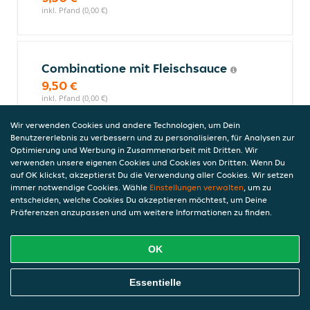
inkl. Pfand (0,00 €)
Combinatione mit Fleischsauce
9,50 €
inkl. Pfand (0,00 €)
Wir verwenden Cookies und andere Technologien, um Dein
Benutzererlebnis zu verbessern und zu personalisieren, für Analysen zur
Optimierung und Werbung in Zusammenarbeit mit Dritten. Wir
Pasticcio
verwenden unsere eigenen Cookies und Cookies von Dritten. Wenn Du
mit Sahne, Pilzen,
auf OK klickst, akzeptierst Du die Verwendung aller Cookies. Wir setzen
Formfleischvorderschinken und Käse
immer notwendige Cookies. Wähle
Einstellungen verwalten
, um zu
entscheiden, welche Cookies Du akzeptieren möchtest, um Deine
10,00 €
Präferenzen anzupassen und um weitere Informationen zu finden.
inkl. Pfand (0,00 €)
OK
Spaghetti Azad
Online Essen Bestellen
Essentielle
mit Gorgonzola, Dönerfleisch und
Sahnesauce